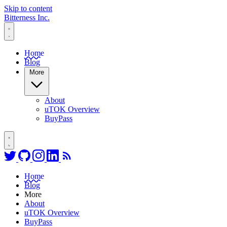
Skip to content
Bitterness Inc.
Home
Blog
More
About
uTOK Overview
BuyPass
Follow on Twitter
Go to GitHub profile
Follow on Instagram
Connect on LinkedIn
RSS Feed
Home
Blog
More
About
uTOK Overview
BuyPass