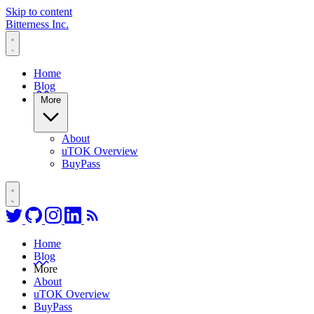
Skip to content
Bitterness Inc.
Home
Blog
More
About
uTOK Overview
BuyPass
Follow on Twitter
Go to GitHub profile
Follow on Instagram
Connect on LinkedIn
RSS Feed
Home
Blog
More
About
uTOK Overview
BuyPass